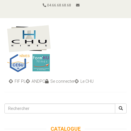
04.66.68.68.68
FIF PL
ANDPC
Se connecter
Le CHU
Toggle
navigati
CATALOGUE