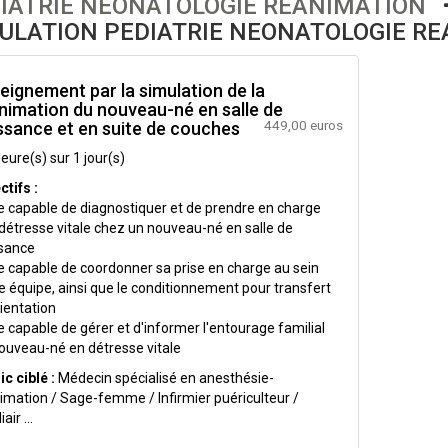
IATRIE NEONATOLOGIE REANIMATION
ULATION PEDIATRIE NEONATOLOGIE R
eignement par la simulation de la
nimation du nouveau-né en salle de
449,00 euros
ssance et en suite de couches
heure(s) sur 1 jour(s)
ctifs :
re capable de diagnostiquer et de prendre en charge
détresse vitale chez un nouveau-né en salle de
sance
re capable de coordonner sa prise en charge au sein
e équipe, ainsi que le conditionnement pour transfert
rientation
re capable de gérer et d'informer l'entourage familial
ouveau-né en détresse vitale
ic ciblé :
Médecin spécialisé en anesthésie-
imation / Sage-femme / Infirmier puériculteur /
air ...