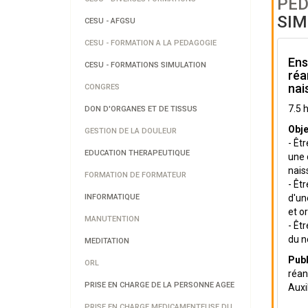
PED
SIM
CESU - AFGSU
CESU - FORMATION A LA PEDAGOGIE
Ens
CESU - FORMATIONS SIMULATION
réa
nai
CONGRES
7.5 
DON D'ORGANES ET DE TISSUS
Obje
GESTION DE LA DOULEUR
- Êt
EDUCATION THERAPEUTIQUE
une 
nais
FORMATION DE FORMATEUR
- Êt
INFORMATIQUE
d'un
et o
MANUTENTION
- Êt
du n
MEDITATION
Publ
ORL
réan
PRISE EN CHARGE DE LA PERSONNE AGEE
Auxili
PRISE EN CHARGE MEDICAMENTEUSE DU