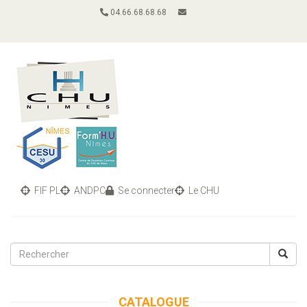
04.66.68.68.68
FIF PL
ANDPC
Se connecter
Le CHU
Toggle
navigati
CATALOGUE