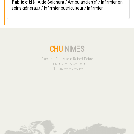
Public ciblé :
Aide Soignant / Ambulancier(e) / Infirmier en
soins généraux / Infirmier puériculteur / Infirmier ...
CHU
NIMES
Place du Professeur Robert Debré
30029 NIMES Cedex 9
Tél. : 04.66.68.68.68