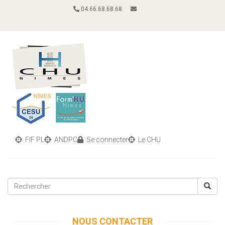
04.66.68.68.68
FIF PL
ANDPC
Se connecter
Le CHU
Toggle
navigati
NOUS CONTACTER