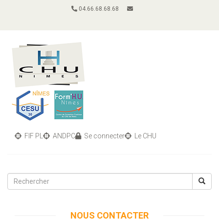
04.66.68.68.68
FIF PL
ANDPC
Se connecter
Le CHU
Toggle
navigati
NOUS CONTACTER