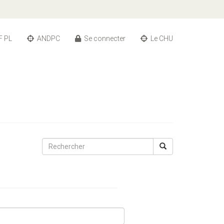
F PL
ANDPC
Se connecter
Le CHU