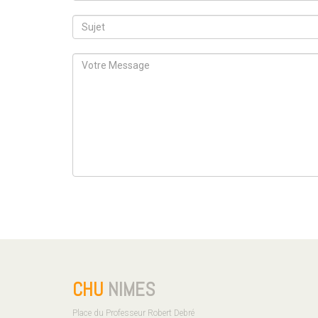
CHU
NIMES
Place du Professeur Robert Debré