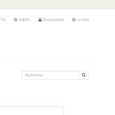
F PL
ANDPC
Se connecter
Le CHU