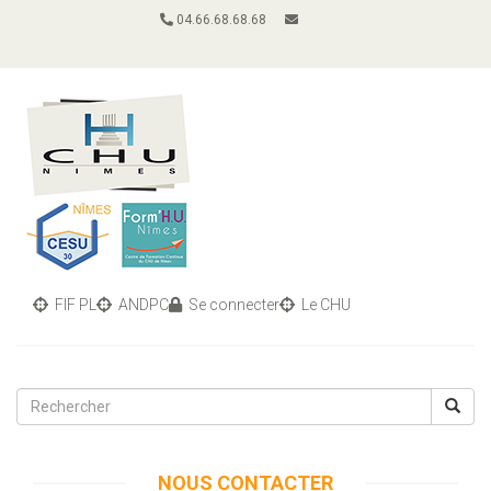
04.66.68.68.68
FIF PL
ANDPC
Se connecter
Le CHU
Toggle
navigati
NOUS CONTACTER