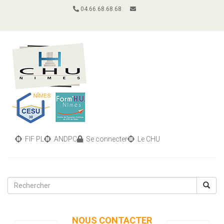
04.66.68.68.68
FIF PL
ANDPC
Se connecter
Le CHU
Toggle
navigati
NOUS CONTACTER