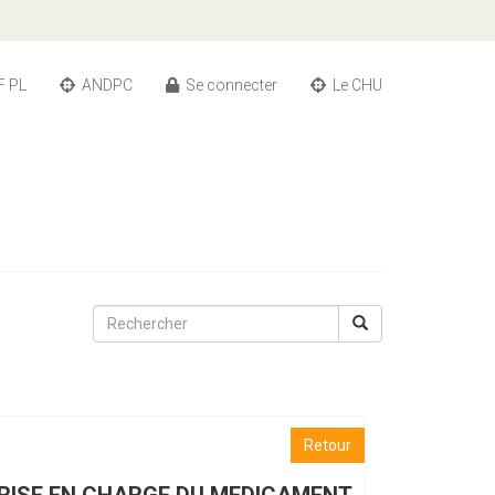
F PL
ANDPC
Se connecter
Le CHU
Retour