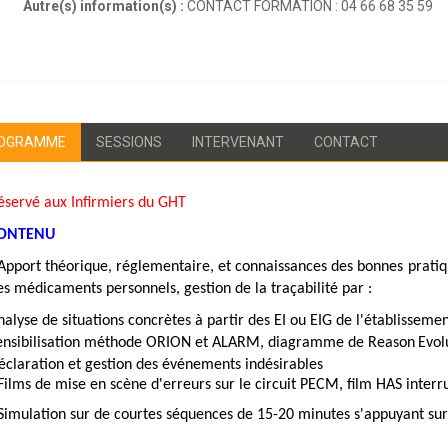
Autre(s) information(s) :
CONTACT FORMATION : 04 66 68 35 59
OGRAMME
SESSIONS
INTERVENANT
CONTACT
éservé aux Infirmiers du GHT
ONTENU
 Apport théorique, réglementaire, et connaissances des bonnes prati
es médicaments personnels, gestion de la traçabilité par :
nalyse de situations concrètes à partir des EI ou EIG de l'établisseme
ensibilisation méthode ORION et ALARM, diagramme de Reason
Evol
éclaration et gestion des événements indésirables
 Films de mise en scène d'erreurs sur le circuit PECM, film HAS interr
 Simulation sur de courtes séquences de 15-20 minutes s'appuyant sur 