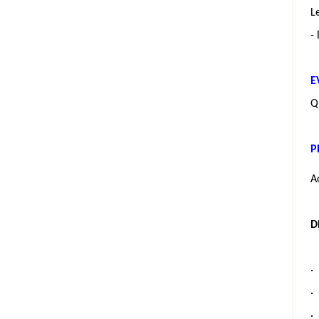
L
-
E
Q
P
A
D
·
·
·