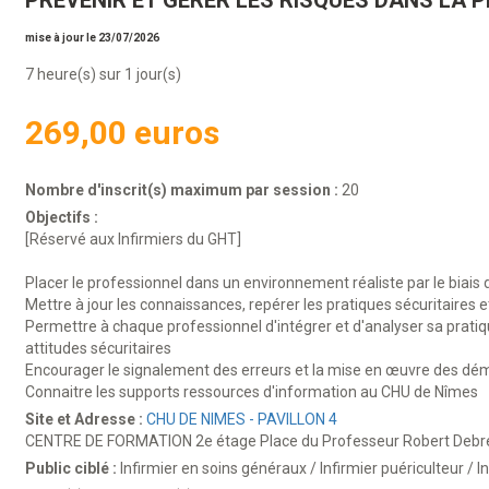
PREVENIR ET GERER LES RISQUES DANS LA 
mise à jour le 23/07/2026
7 heure(s) sur 1 jour(s)
269,00 euros
Nombre d'inscrit(s) maximum par session :
20
Objectifs :
[Réservé aux Infirmiers du GHT]
Placer le professionnel dans un environnement réaliste par le biais 
Mettre à jour les connaissances, repérer les pratiques sécuritaires 
Permettre à chaque professionnel d'intégrer et d'analyser sa pratique
attitudes sécuritaires
Encourager le signalement des erreurs et la mise en œuvre des dé
Connaitre les supports ressources d'information au CHU de Nîmes
Site et Adresse :
CHU DE NIMES - PAVILLON 4
CENTRE DE FORMATION 2e étage Place du Professeur Robert Debr
Public ciblé :
Infirmier en soins généraux / Infirmier puériculteur / In