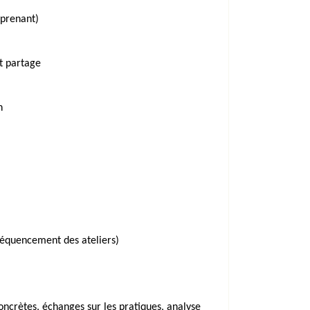
apprenant)
t partage
n
séquencement des ateliers)
concrètes, échanges sur les pratiques, analyse