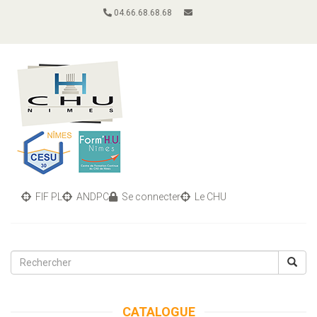
04.66.68.68.68
FIF PL
ANDPC
Se connecter
Le CHU
Toggle
navigati
CATALOGUE