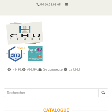
04.66.68.68.68
FIF PL
ANDPC
Se connecter
Le CHU
Toggle
navigati
CATALOGUE