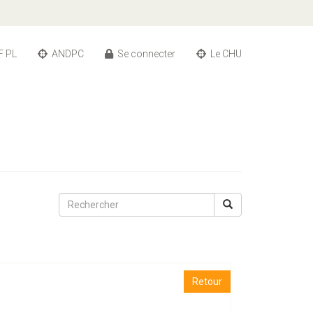
F PL
ANDPC
Se connecter
Le CHU
Retour