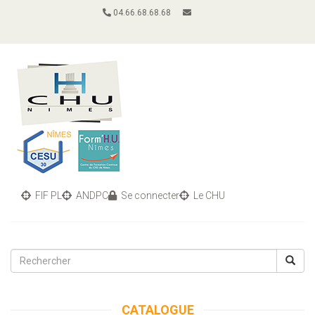
04.66.68.68.68
FIF PL
ANDPC
Se connecter
Le CHU
Toggle
navigati
CATALOGUE