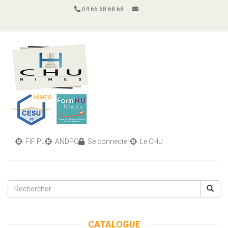
04.66.68.68.68
FIF PL
ANDPC
Se connecter
Le CHU
Toggle
navigati
CATALOGUE