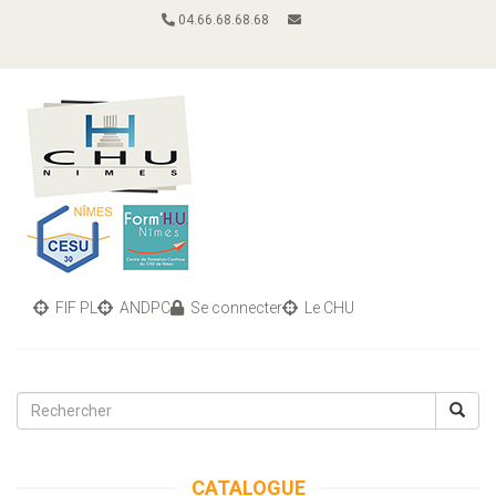
04.66.68.68.68
FIF PL
ANDPC
Se connecter
Le CHU
Toggle
navigati
CATALOGUE