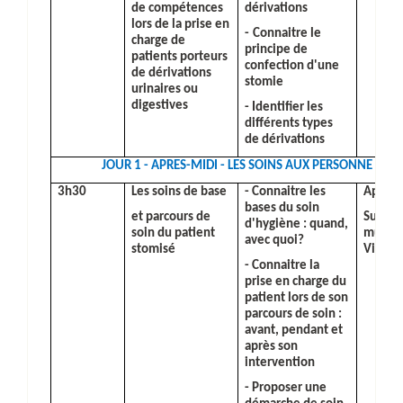
de compétences
dérivations
lors de la prise en
-
Connaitre le
charge de
principe de
patients porteurs
confection d'une
de dérivations
stomie
urinaires ou
digestives
- Identifier les
différents types
de dérivations
JOUR 1 - APRES-MIDI - LES SOINS AUX PERSONNE STO
3h30
Les soins de base
- Connaitre les
Apport
bases du soin
et parcours de
Suppor
d'hygiène : quand,
soin du patient
multim
avec quoi?
stomisé
Vidéos
- Connaitre la
prise en charge du
patient lors de son
parcours de soin :
avant, pendant et
après son
intervention
- Proposer une