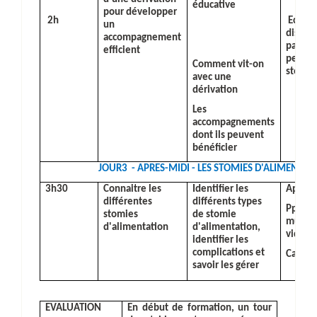
éducative
pour développer
2h
Echang
un
discuss
accompagnement
partici
efficient
person
Comment vit-on
stomis
avec une
dérivation
Les
accompagnements
dont ils peuvent
bénéficier
JOUR3
-
APRES-MIDI - LES STOMIES D'ALIMENTAI
3h30
Connaitre les
Identifier les
Apport
différentes
différents types
Ppt et
stomies
de stomie
multim
d'alimentation
d'alimentation,
vidéo
identifier les
complications et
Cas cl
savoir les gérer
EVALUATION
En début de formation, un tour