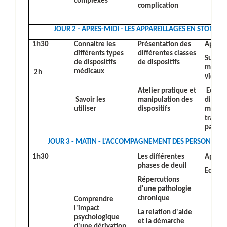
complexes
complication
JOUR 2 - APRES-MIDI -
LES APPAREILLAGES EN STOMAT
1h30
Connaitre les
Présentation des
Apport
différents types
différentes classes
Suppor
de dispositifs
de dispositifs
multim
médicaux
2h
vidéos
Atelier pratique et
Echant
Savoir les
manipulation des
disposi
utiliser
dispositifs
manipu
travers
partici
JOUR 3 - MATIN -
L'ACCOMPAGNEMENT DES PERSONNE S
1h30
Les différentes
Apport
phases de deuil
Echang
Répercutions
d'une pathologie
chronique
Comprendre
l'impact
La relation d'aide
psychologique
et la démarche
d'une dérivation