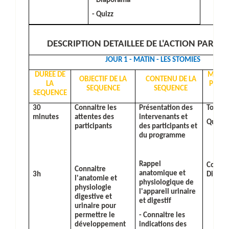
-
D
iaporama
-
Quizz
DESCRIPTION DETAILLEE DE L'ACTION PAR S
JOUR 1 - MATIN -
LES STOMIES
DUREE DE
METHO
OBJECTIF DE LA
CONTENU DE LA
LA
PEDA
SEQUENCE
SEQUENCE
SEQUENCE
LA
30
Connaitre les
Présentation des
Tour de
minutes
attentes des
intervenants et
Quizz
participants
des participants et
du programme
Rappel
Cours 
Connaitre
anatomique et
3h
Diapo
l'anatomie et
physiologique de
physiologie
l'appareil urinaire
digestive et
et digestif
urinaire pour
permettre le
- Connaitre les
développement
indications des