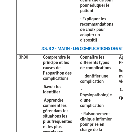
démarche de soin
pour éduquer le
patient
- Expliquer les
recommandations
de choix pour
adapter un
dispositif
JOUR 2 - MATIN -
LES COMPLICATIONS DES STOMI
3h30
Comprendre le
Connaître les
Apport
principe et les
différents types
PPT
causes de
de complications
Suppor
l'apparition des
- Identifier une
multi
complications
complication
vidéos
Savoir les
-
Cas cl
identifier
Physiopathologie
Questi
Apprendre
d'une
comment les
complication
gérer dans les
- Raisonnement
situations les
clinique infirmier
plus fréquentes
pour prise en
et les plus
charge de la