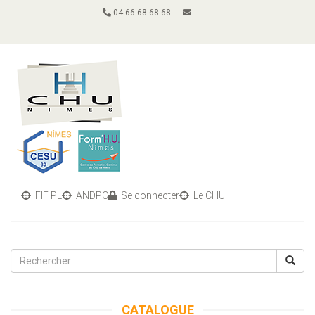
04.66.68.68.68
FIF PL
ANDPC
Se connecter
Le CHU
Toggle
navigati
CATALOGUE