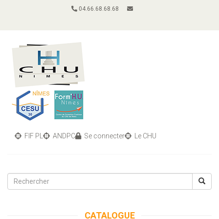
04.66.68.68.68
FIF PL
ANDPC
Se connecter
Le CHU
Toggle
navigati
CATALOGUE