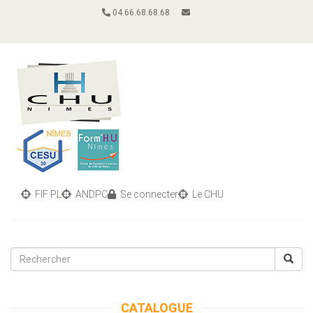
04.66.68.68.68
FIF PL
ANDPC
Se connecter
Le CHU
Toggle
navigati
CATALOGUE