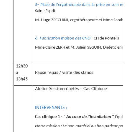
5- Place de l'ergothérapie dans la prise en soin nutrit
Saint-Esprit
M. Hugo ZECCHINI, ergothérapeute et Mme Sarah BOUL
6- Fabrication maison des CNO
- CH de Ponteils
Mme Claire ZERH et M. Julien SEGUIN, Diététicienne et 
12h30
à
Pause repas / visite des stands
13h45
Atelier Session répétés + Cas Clinique
INTERVENANTS :
Cas clinique 1 -
" Au cœur de l'installation "
Équipe C
Notre mission : Le bon matériel au bon patient pour op