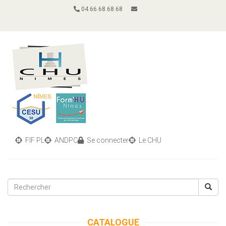
04.66.68.68.68
FIF PL
ANDPC
Se connecter
Le CHU
Toggle
navigati
CATALOGUE